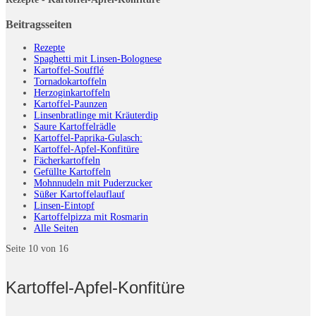
Beitragsseiten
Rezepte
Spaghetti mit Linsen-Bolognese
Kartoffel-Soufflé
Tornadokartoffeln
Herzoginkartoffeln
Kartoffel-Paunzen
Linsenbratlinge mit Kräuterdip
Saure Kartoffelrädle
Kartoffel-Paprika-Gulasch:
Kartoffel-Apfel-Konfitüre
Fächerkartoffeln
Gefüllte Kartoffeln
Mohnnudeln mit Puderzucker
Süßer Kartoffelauflauf
Linsen-Eintopf
Kartoffelpizza mit Rosmarin
Alle Seiten
Seite 10 von 16
Kartoffel-Apfel-Konfitüre