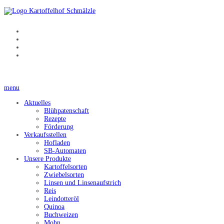
menu
Aktuelles
Blühpatenschaft
Rezepte
Förderung
Verkaufsstellen
Hofladen
SB-Automaten
Unsere Produkte
Kartoffelsorten
Zwiebelsorten
Linsen und Linsenaufstrich
Reis
Leindotteröl
Quinoa
Buchweizen
Mohn