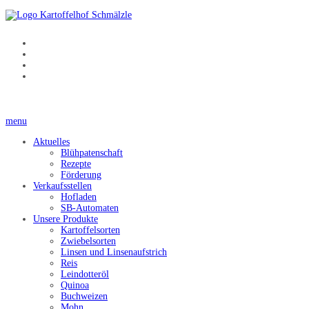
menu
Aktuelles
Blühpatenschaft
Rezepte
Förderung
Verkaufsstellen
Hofladen
SB-Automaten
Unsere Produkte
Kartoffelsorten
Zwiebelsorten
Linsen und Linsenaufstrich
Reis
Leindotteröl
Quinoa
Buchweizen
Mohn