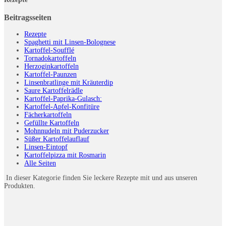
Beitragsseiten
Rezepte
Spaghetti mit Linsen-Bolognese
Kartoffel-Soufflé
Tornadokartoffeln
Herzoginkartoffeln
Kartoffel-Paunzen
Linsenbratlinge mit Kräuterdip
Saure Kartoffelrädle
Kartoffel-Paprika-Gulasch:
Kartoffel-Apfel-Konfitüre
Fächerkartoffeln
Gefüllte Kartoffeln
Mohnnudeln mit Puderzucker
Süßer Kartoffelauflauf
Linsen-Eintopf
Kartoffelpizza mit Rosmarin
Alle Seiten
In dieser Kategorie finden Sie leckere Rezepte mit und aus unseren
Produkten.