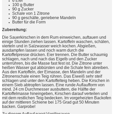
6 Eier
100 g Butter
90 g Zucker
Schale von 1 Zitrone
90 g geschälte, geriebene Mandeln
Butter für die Form
Zubereitung:
Die Sauerkirschen in dem Rum einweichen, auftauen und
einige Stunden ziehen lassen. Kartoffeln waschen, schälen,
vierteln und in Salzwasser weich kochen. Abgießen,
ausdampfen lassen und noch warm durch die
Kartoffelpresse drücken. Eier trennen. Die Butter schaumig
schlagen, nach und nach das Eigelb und den Zucker
unterrühren, bis die Masse fast fest ist. Die Zitrone unter
heißen Wasser gut abbürsten und die Schale fein abreiben.
Aus den Kartoffeln, der Eimasse, den Mandeln und der
Zitronenschale einen Teig rühren. Das Eiweiß sehr steif
schlagen und unter den Kartoffelteig heben. Die Kirschen in
einem Sieb abtropfen lassen. Eine runde Auflaufform von
mind. 24 cm Durchmesser ausbuttern, die Hälfte der
Kartoffelmasse hineingeben, Kirschen darauf verteilen und
mit dem restlichen Teig bedecken. Im vorgeheizten Backofen
auf der mittleren Schiene bei 175 Grad gut 50 Minuten
backen. Garprobe!
Zu diesem Auflauf passt Vanillesauce.