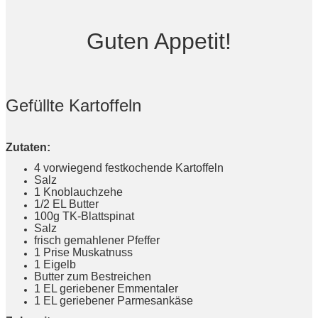
Guten Appetit!
Gefüllte Kartoffeln
Zutaten:
4 vorwiegend festkochende Kartoffeln
Salz
1 Knoblauchzehe
1/2 EL Butter
100g TK-Blattspinat
Salz
frisch gemahlener Pfeffer
1 Prise Muskatnuss
1 Eigelb
Butter zum Bestreichen
1 EL geriebener Emmentaler
1 EL geriebener Parmesankäse