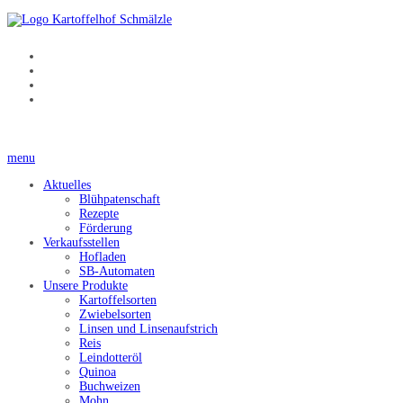
menu
Aktuelles
Blühpatenschaft
Rezepte
Förderung
Verkaufsstellen
Hofladen
SB-Automaten
Unsere Produkte
Kartoffelsorten
Zwiebelsorten
Linsen und Linsenaufstrich
Reis
Leindotteröl
Quinoa
Buchweizen
Mohn