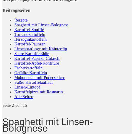
Beitragsseiten
Rezepte
Spaghetti mit Linsen-Bolognese
Kartoffel-Soufflé
Tornadokartoffeln
Herzoginkartoffeln
Kartoffel-Paunzen
Linsenbratlinge mit Kräuterdip
Saure Kartoffelrädle
Kartoffel-Paprika-Gulasch:
Kartoffel-Apfel-Konfitüre
Fächerkartoffeln
Gefüllte Kartoffeln
Mohnnudeln mit Puderzucker
Süßer Kartoffelauflauf
Linsen-Eintopf
Kartoffelpizza mit Rosmarin
Alle Seiten
Seite 2 von 16
Spaghetti mit Linsen-
Bolognese