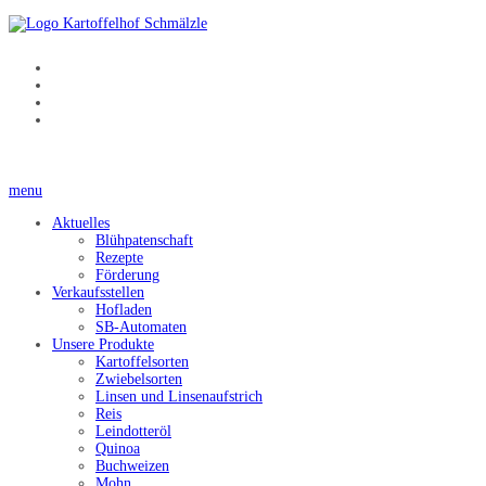
menu
Aktuelles
Blühpatenschaft
Rezepte
Förderung
Verkaufsstellen
Hofladen
SB-Automaten
Unsere Produkte
Kartoffelsorten
Zwiebelsorten
Linsen und Linsenaufstrich
Reis
Leindotteröl
Quinoa
Buchweizen
Mohn