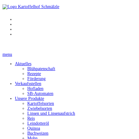
menu
Aktuelles
Blühpatenschaft
Rezepte
Förderung
Verkaufsstellen
Hofladen
SB-Automaten
Unsere Produkte
Kartoffelsorten
Zwiebelsorten
Linsen und Linsenaufstrich
Reis
Leindotteröl
Quinoa
Buchweizen
Mohn