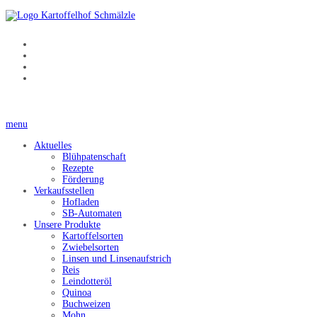
menu
Aktuelles
Blühpatenschaft
Rezepte
Förderung
Verkaufsstellen
Hofladen
SB-Automaten
Unsere Produkte
Kartoffelsorten
Zwiebelsorten
Linsen und Linsenaufstrich
Reis
Leindotteröl
Quinoa
Buchweizen
Mohn