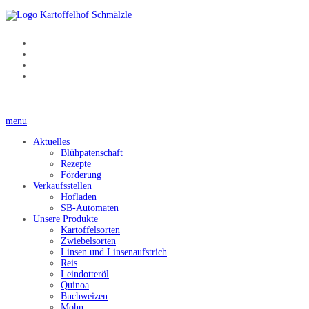
menu
Aktuelles
Blühpatenschaft
Rezepte
Förderung
Verkaufsstellen
Hofladen
SB-Automaten
Unsere Produkte
Kartoffelsorten
Zwiebelsorten
Linsen und Linsenaufstrich
Reis
Leindotteröl
Quinoa
Buchweizen
Mohn