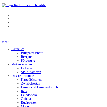
menu
Aktuelles
Blühpatenschaft
Rezepte
Förderung
Verkaufsstellen
Hofladen
SB-Automaten
Unsere Produkte
Kartoffelsorten
Zwiebelsorten
Linsen und Linsenaufstrich
Reis
Leindotteröl
Quinoa
Buchweizen
Mohn