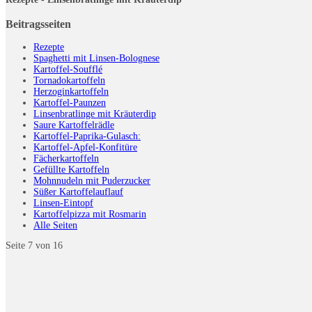
Beitragsseiten
Rezepte
Spaghetti mit Linsen-Bolognese
Kartoffel-Soufflé
Tornadokartoffeln
Herzoginkartoffeln
Kartoffel-Paunzen
Linsenbratlinge mit Kräuterdip
Saure Kartoffelrädle
Kartoffel-Paprika-Gulasch:
Kartoffel-Apfel-Konfitüre
Fächerkartoffeln
Gefüllte Kartoffeln
Mohnnudeln mit Puderzucker
Süßer Kartoffelauflauf
Linsen-Eintopf
Kartoffelpizza mit Rosmarin
Alle Seiten
Seite 7 von 16