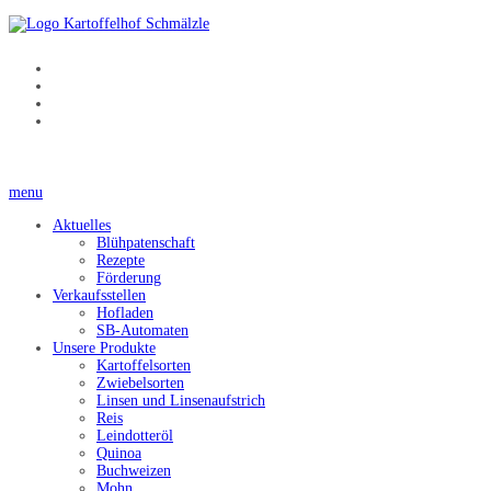
menu
Aktuelles
Blühpatenschaft
Rezepte
Förderung
Verkaufsstellen
Hofladen
SB-Automaten
Unsere Produkte
Kartoffelsorten
Zwiebelsorten
Linsen und Linsenaufstrich
Reis
Leindotteröl
Quinoa
Buchweizen
Mohn