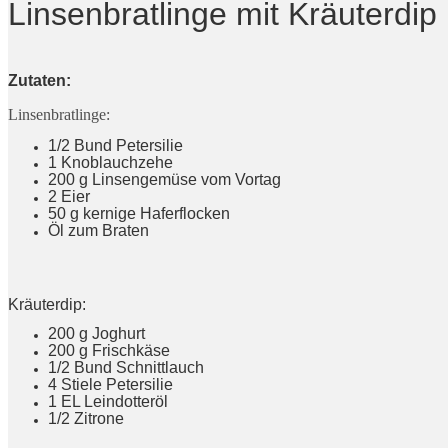
Linsenbratlinge mit Kräuterdip
Zutaten:
Linsenbratlinge:
1/2 Bund Petersilie
1 Knoblauchzehe
200 g Linsengemüse vom Vortag
2 Eier
50 g kernige Haferflocken
Öl zum Braten
Kräuterdip:
200 g Joghurt
200 g Frischkäse
1/2 Bund Schnittlauch
4 Stiele Petersilie
1 EL Leindotteröl
1/2 Zitrone