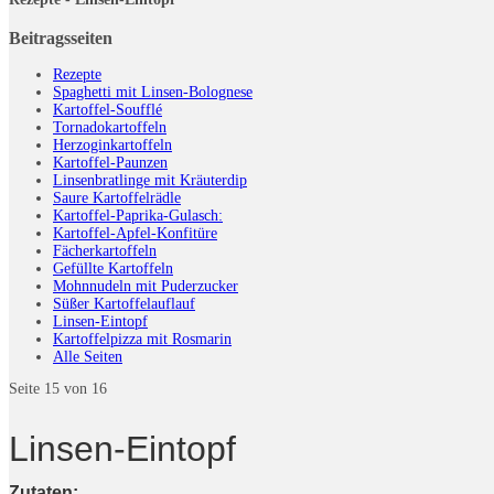
Beitragsseiten
Rezepte
Spaghetti mit Linsen-Bolognese
Kartoffel-Soufflé
Tornadokartoffeln
Herzoginkartoffeln
Kartoffel-Paunzen
Linsenbratlinge mit Kräuterdip
Saure Kartoffelrädle
Kartoffel-Paprika-Gulasch:
Kartoffel-Apfel-Konfitüre
Fächerkartoffeln
Gefüllte Kartoffeln
Mohnnudeln mit Puderzucker
Süßer Kartoffelauflauf
Linsen-Eintopf
Kartoffelpizza mit Rosmarin
Alle Seiten
Seite 15 von 16
Linsen-Eintopf
Zutaten: