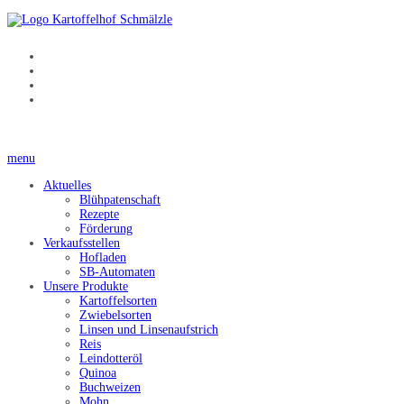
menu
Aktuelles
Blühpatenschaft
Rezepte
Förderung
Verkaufsstellen
Hofladen
SB-Automaten
Unsere Produkte
Kartoffelsorten
Zwiebelsorten
Linsen und Linsenaufstrich
Reis
Leindotteröl
Quinoa
Buchweizen
Mohn