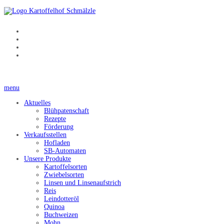
menu
Aktuelles
Blühpatenschaft
Rezepte
Förderung
Verkaufsstellen
Hofladen
SB-Automaten
Unsere Produkte
Kartoffelsorten
Zwiebelsorten
Linsen und Linsenaufstrich
Reis
Leindotteröl
Quinoa
Buchweizen
Mohn