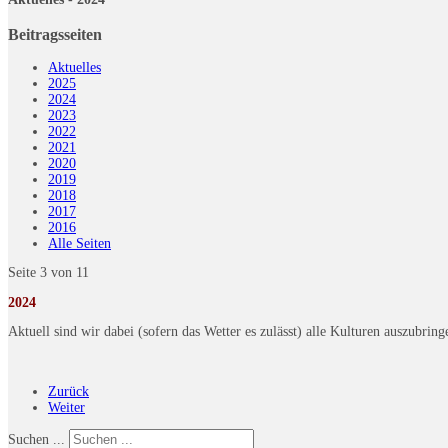
Beitragsseiten
Aktuelles
2025
2024
2023
2022
2021
2020
2019
2018
2017
2016
Alle Seiten
Seite 3 von 11
2024
Aktuell sind wir dabei (sofern das Wetter es zulässt) alle Kulturen auszubring
Zurück
Weiter
Suchen ...