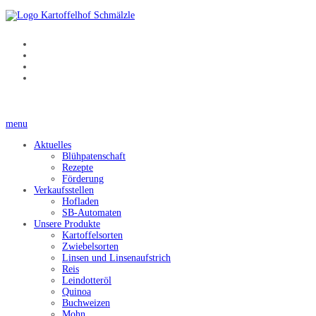
menu
Aktuelles
Blühpatenschaft
Rezepte
Förderung
Verkaufsstellen
Hofladen
SB-Automaten
Unsere Produkte
Kartoffelsorten
Zwiebelsorten
Linsen und Linsenaufstrich
Reis
Leindotteröl
Quinoa
Buchweizen
Mohn