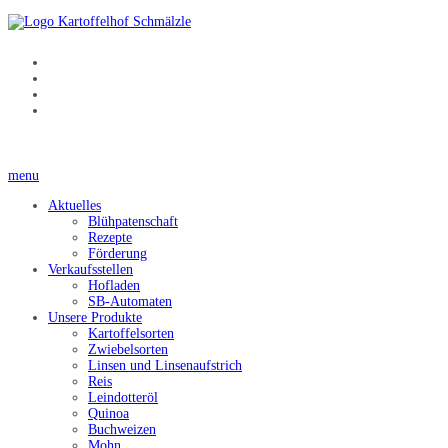
menu
Aktuelles
Blühpatenschaft
Rezepte
Förderung
Verkaufsstellen
Hofladen
SB-Automaten
Unsere Produkte
Kartoffelsorten
Zwiebelsorten
Linsen und Linsenaufstrich
Reis
Leindotteröl
Quinoa
Buchweizen
Mohn